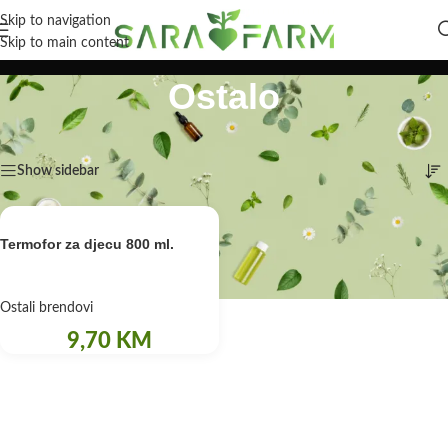
Skip to navigation
Skip to main content
Ostalo
Početna
/
Bebe i djeca
/
Ostalo
Prikazuje se jedan rezultat
Show sidebar
Termofor za djecu 800 ml.
Ostali brendovi
9,70
KM