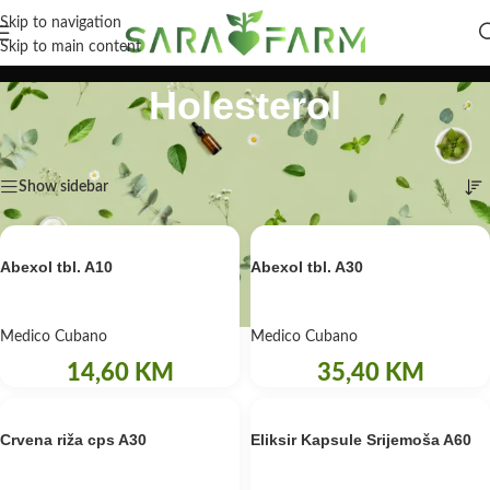
Skip to navigation
Skip to main content
Holesterol
Početna
/
Zdravlje
/
Liječenje
/
Holesterol
Prikaz svih 7 rezultata
Show sidebar
Abexol tbl. A10
Abexol tbl. A30
Medico Cubano
Medico Cubano
14,60
KM
35,40
KM
Crvena riža cps A30
Eliksir Kapsule Srijemoša A60