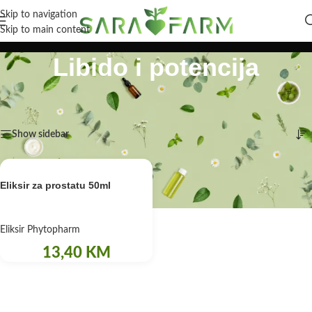
Skip to navigation
Skip to main content
Libido i potencija
Početna
/
Zdravlje
/
Zdravlje muškarca
/
Libido i potencija
Prikazuje se jedan rezultat
Show sidebar
Eliksir za prostatu 50ml
Eliksir Phytopharm
13,40
KM