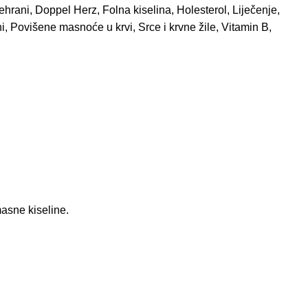
ehrani
,
Doppel Herz
,
Folna kiselina
,
Holesterol
,
Liječenje
,
i
,
Povišene masnoće u krvi
,
Srce i krvne žile
,
Vitamin B
,
masne kiseline.