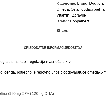
Kategorije:
Brend
,
Dodaci pr
Omega
,
Ostali dodaci prehran
Vitamini
,
Zdravlje
Brand:
Doppelherz
Share:
OPIS
DODATNE INFORMACIJE
DOSTAVA
nog sistema kao i regulacija masnoća u krvi.
triglicerida, potrebno je redovno unositi odgovarajuće omega-3-
selina (180mg EPA i 120mg DHA)