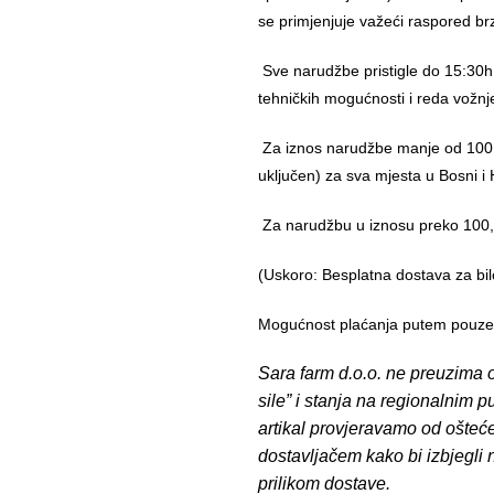
se primjenjuje važeći raspored br
Sve narudžbe pristigle do 15:30h
tehničkih mogućnosti i reda vožnj
Za iznos narudžbe manje od 100,
uključen) za sva mjesta u Bosni i 
Za narudžbu u iznosu preko 10
(Uskoro: Besplatna dostava za bil
Mogućnost plaćanja putem pouzeća
Sara farm d.o.o. ne preuzima o
sile” i stanja na regionalnim 
artikal provjeravamo od ošteć
dostavljačem kako bi izbjegli
prilikom dostave.