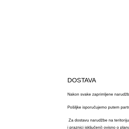
DOSTAVA
Nakon svake zaprimljene narudžbe
Pošiljke isporučujemo putem part
Za dostavu narudžbe na teritorij
i praznici isključeni) ovisno o pl