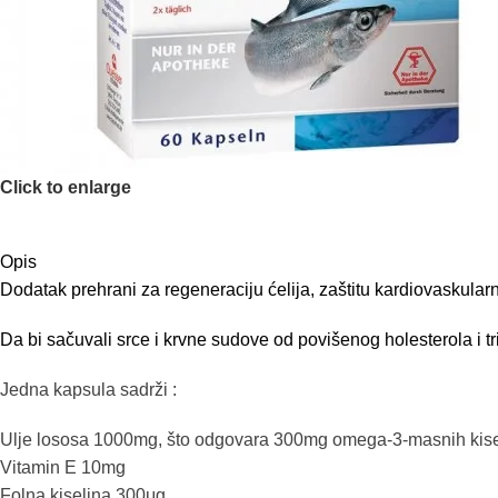
Click to enlarge
Opis
Dodatak prehrani za regeneraciju ćelija, zaštitu kardiovaskular
Da bi sačuvali srce i krvne sudove od povišenog holesterola i 
Jedna kapsula sadrži :
Ulje lososa 1000mg, što odgovara 300mg omega-3-masnih ki
Vitamin E 10mg
Folna kiselina 300μg