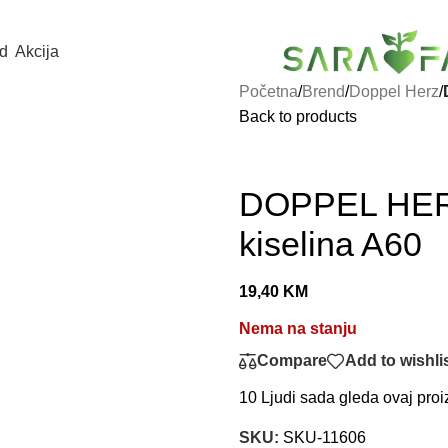
d
Akcija
Početna
/
Brend
/
Doppel Herz
/
Back to products
DOPPEL HERZ 
kiselina A60
19,40
KM
Nema na stanju
Compare
Add to wishli
10
Ljudi sada gleda ovaj proi
SKU:
SKU-11606