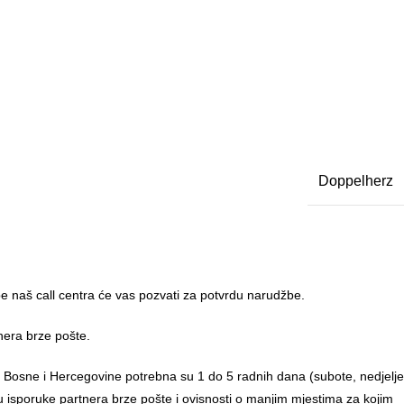
Doppelherz
 naš call centra će vas pozvati za potvrdu narudžbe.
nera brze pošte.
u Bosne i Hercegovine potrebna su 1 do 5 radnih dana (subote, nedjelje
anu isporuke partnera brze pošte i ovisnosti o manjim mjestima za kojim