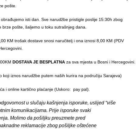
ze pošte.
 obrađujemo isti dan. Sve narudžbe pristigle poslije 15:30h zbog
e brze pošte, šaljemo u toku sutrašnjeg dana.
00 KM trošak dostave snosi naručitelj i ona iznosi 8,00 KM (PDV
Hercegovini.
0,00KM
DOSTAVA JE BESPLATNA
za sva mjesta u Bosni i Hercegovini.
o koji iznos narudžbe putem naših kurira na područiju Sarajeva)
 i online kartično plaćanje (Uskoro: pay pal).
dgovornost u slučaju kašnjenja isporuke, uslijed “više
putnim komunikacijama. Prije isporuke svaki
enja. Molimo da pošiljku preuzmete pred
 naknadne reklamacije zbog pošiljke oštećene