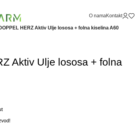
O nama
Kontakt
DOPPEL HERZ Aktiv Ulje lososa + folna kiselina A60
Aktiv Ulje lososa + folna
st
zvod!