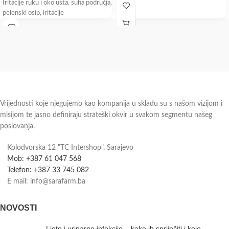
Iritacije ruku i oko usta, suha područja,
pelenski osip, iritacije
Vrijednosti koje njegujemo kao kompanija u skladu su s našom vizijom i
misijom te jasno definiraju strateški okvir u svakom segmentu našeg
poslovanja.
Kolodvorska 12 "TC Intershop", Sarajevo
Mob: +387 61 047 568
Telefon: +387 33 745 082
E mail: info@sarafarm.ba
NOVOSTI
Ljeto i urinarne infekcije – kako ih spriječiti i koje