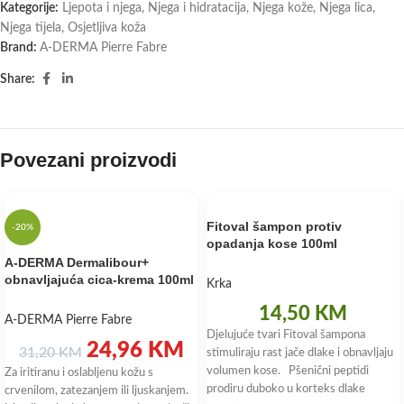
Kategorije:
Ljepota i njega
,
Njega i hidratacija
,
Njega kože
,
Njega lica
,
Njega tijela
,
Osjetljiva koža
Brand:
A-DERMA Pierre Fabre
Share:
Povezani proizvodi
Fitoval šampon protiv
-20%
opadanja kose 100ml
A-DERMA Dermalibour+
obnavljajuća cica-krema 100ml
Krka
14,50
KM
A-DERMA Pierre Fabre
Djelujuće tvari Fitoval šampona
24,96
KM
31,20
KM
stimuliraju rast jače dlake i obnavljaju
volumen kose. Pšenični peptidi
Za iritiranu i oslabljenu kožu s
prodiru duboko u korteks dlake
crvenilom, zatezanjem ili ljuskanjem.