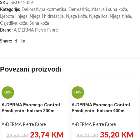
SKU:
SKU-12329
Kategorije:
Dekorativna kozmetika
,
Dermatitis, iritacija i suha koža
,
Ljepota i njega
,
Njega i hidratacija
,
Njega kože
,
Njega lica
,
Njega tijela
,
Osjetljiva koža
,
Suha koža
Brand:
A-DERMA Pierre Fabre
Share:
Povezani proizvodi
-20%
-20%
A-DERMA Exomega Control
A-DERMA Exomega Control
Emolijentni balzam 200ml
Emolijentni balzam 400ml
A-DERMA Pierre Fabre
A-DERMA Pierre Fabre
23,74
KM
35,20
KM
29,68
KM
44,00
KM