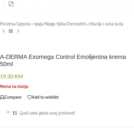
Click to enlarge
Početna
/
Ljepota i njega
/
Njega tijela
/
Dermatitis, iritacija i suha koža
A-DERMA Exomega Control Emolijentna krema
50ml
19,20
KM
Nema na stanju
Compare
Add to wishlist
15
Ljudi sada gleda ovaj proizvod!