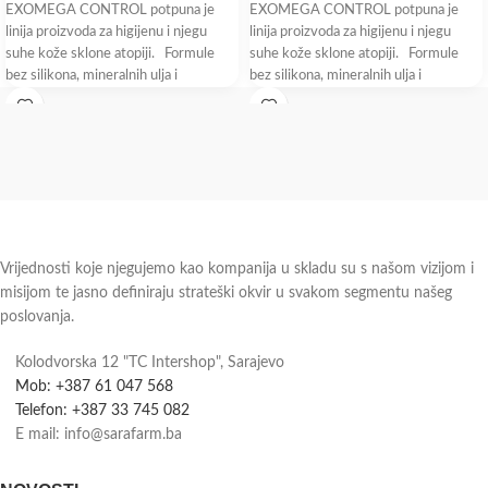
EXOMEGA CONTROL potpuna je
EXOMEGA CONTROL potpuna je
linija proizvoda za higijenu i njegu
linija proizvoda za higijenu i njegu
suhe kože sklone atopiji. Formule
suhe kože sklone atopiji. Formule
bez silikona, mineralnih ulja i
bez silikona, mineralnih ulja i
Vrijednosti koje njegujemo kao kompanija u skladu su s našom vizijom i
misijom te jasno definiraju strateški okvir u svakom segmentu našeg
poslovanja.
Kolodvorska 12 "TC Intershop", Sarajevo
Mob: +387 61 047 568
Telefon: +387 33 745 082
E mail: info@sarafarm.ba