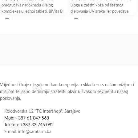
omogućava nadoknadu cijelog
ulogu u zaštiti kože od štetnog
kompleksa u jednoj tableti. BiVits B
djelovanja UV zraka, jer povećava
complex sadrži aktivni oblik folne
kiseline koji
Vrijednosti koje njegujemo kao kompanija u skladu su s našom vizijom i
misijom te jasno definiraju strateški okvir u svakom segmentu našeg
poslovanja.
Kolodvorska 12 "TC Intershop", Sarajevo
Mob: +387 61 047 568
Telefon: +387 33 745 082
E mail: info@sarafarm.ba