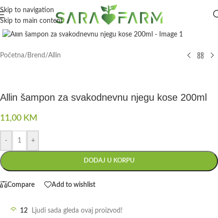
Skip to navigation
Skip to main content
Click to enlarge
Početna
/
Brend
/
Allin
Allin šampon za svakodnevnu njegu kose 200ml
11,00
KM
-
+
DODAJ U KORPU
Compare
Add to wishlist
12
Ljudi sada gleda ovaj proizvod!