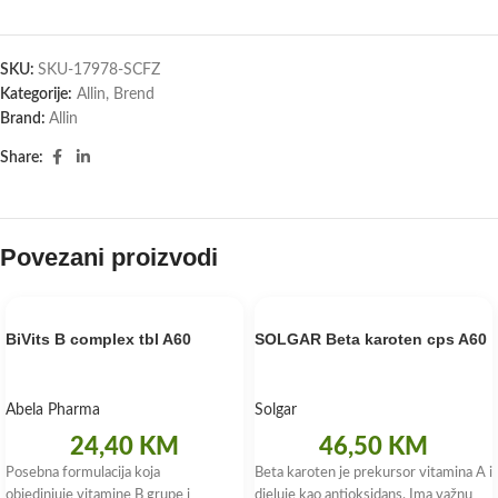
SKU:
SKU-17978-SCFZ
Kategorije:
Allin
,
Brend
Brand:
Allin
Share:
Povezani proizvodi
BiVits B complex tbl A60
SOLGAR Beta karoten cps A60
Abela Pharma
Solgar
24,40
KM
46,50
KM
Posebna formulacija koja
Beta karoten je prekursor vitamina A i
objedinjuje vitamine B grupe i
djeluje kao antioksidans. Ima važnu