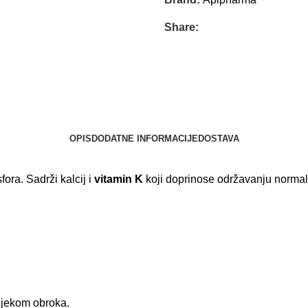
Share:
OPIS
DODATNE INFORMACIJE
DOSTAVA
fora. Sadrži kalcij i
vitamin K
koji doprinose održavanju normaln
tijekom obroka.