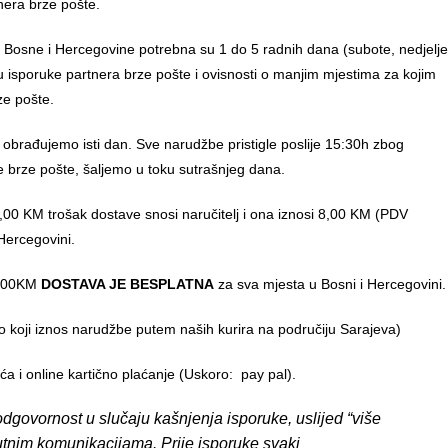
nera brze pošte.
u Bosne i Hercegovine potrebna su 1 do 5 radnih dana (subote, nedjelje
anu isporuke partnera brze pošte i ovisnosti o manjim mjestima za kojim
ze pošte.
 obrađujemo isti dan. Sve narudžbe pristigle poslije 15:30h zbog
e brze pošte, šaljemo u toku sutrašnjeg dana.
00 KM trošak dostave snosi naručitelj i ona iznosi 8,00 KM (PDV
Hercegovini.
0,00KM
DOSTAVA JE BESPLATNA
za sva mjesta u Bosni i Hercegovini.
o koji iznos narudžbe putem naših kurira na područiju Sarajeva)
 i online kartično plaćanje (Uskoro: pay pal).
dgovornost u slučaju kašnjenja isporuke, uslijed “više
putnim komunikacijama. Prije isporuke svaki