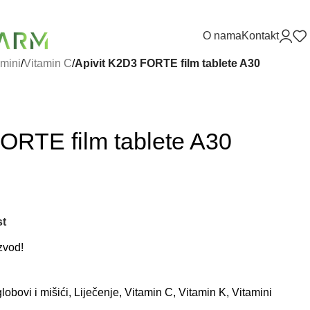
O nama
Kontakt
amini
/
Vitamin C
/
Apivit K2D3 FORTE film tablete A30
ORTE film tablete A30
st
zvod!
globovi i mišići
,
Liječenje
,
Vitamin C
,
Vitamin K
,
Vitamini