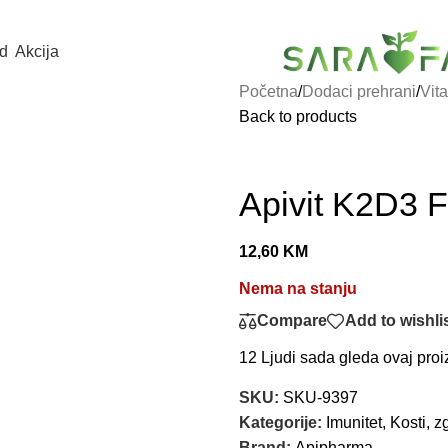
d
Akcija
Početna
/
Dodaci prehrani
/
Vit
Back to products
Apivit K2D3 F
12,60
KM
Nema na stanju
Compare
Add to wishli
12
Ljudi sada gleda ovaj proi
SKU:
SKU-9397
Kategorije:
Imunitet
,
Kosti, z
Brand:
Apipharma