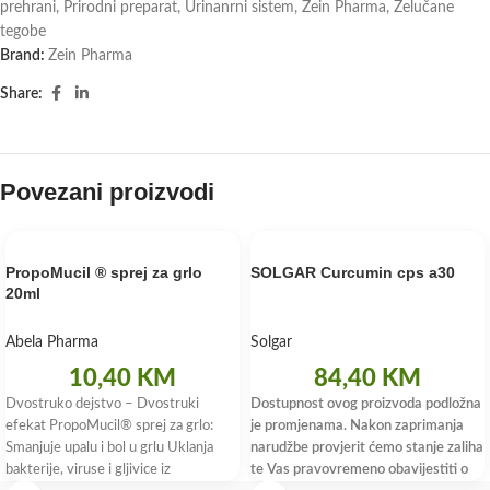
prehrani
,
Prirodni preparat
,
Urinanrni sistem
,
Zein Pharma
,
Želučane
tegobe
Brand:
Zein Pharma
Share:
Povezani proizvodi
PropoMucil ® sprej za grlo
SOLGAR Curcumin cps a30
20ml
Abela Pharma
Solgar
10,40
KM
84,40
KM
Dvostruko dejstvo – Dvostruki
Dostupnost ovog proizvoda podložna
efekat PropoMucil® sprej za grlo:
je promjenama. Nakon zaprimanja
Smanjuje upalu i bol u grlu Uklanja
narudžbe provjerit ćemo stanje zaliha
bakterije, viruse i gljivice iz
te Vas pravovremeno obavijestiti o