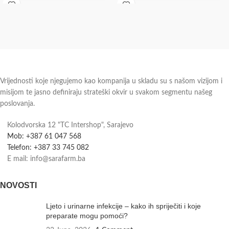
dostupnosti i roku isporuke.
Vrijednosti koje njegujemo kao kompanija u skladu su s našom vizijom i
misijom te jasno definiraju strateški okvir u svakom segmentu našeg
poslovanja.
Kolodvorska 12 "TC Intershop", Sarajevo
Mob: +387 61 047 568
Telefon: +387 33 745 082
E mail: info@sarafarm.ba
NOVOSTI
Ljeto i urinarne infekcije – kako ih spriječiti i koje
preparate mogu pomoći?