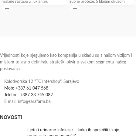
naslage rastapaju i uklanjaju
zubne proteze. S blagim okusom
hidrodinamično
Vrijednosti koje njegujemo kao kompanija u skladu su s našom vizijom i
misijom te jasno definiraju strateški okvir u svakom segmentu našeg
poslovanja.
Kolodvorska 12 "TC Intershop", Sarajevo
Mob: +387 61 047 568
Telefon: +387 33 745 082
E mail: info@sarafarm.ba
NOVOSTI
Ljeto i urinarne infekcije – kako ih spriječiti i koje
preparate mogu pomoći?