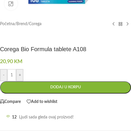
Click to enlarge
Početna
/
Brend
/
Corega
Corega Bio Formula tablete A108
20,90
KM
-
+
DODAJ U KORPU
Compare
Add to wishlist
12
Ljudi sada gleda ovaj proizvod!