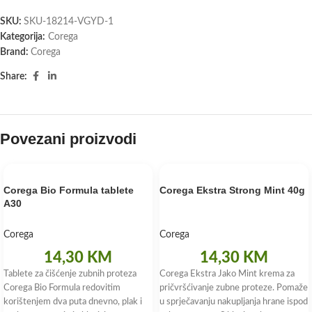
SKU:
SKU-18214-VGYD-1
Kategorija:
Corega
Brand:
Corega
Share:
Povezani proizvodi
Corega Bio Formula tablete
Corega Ekstra Strong Mint 40g
A30
Corega
Corega
14,30
KM
14,30
KM
Tablete za čišćenje zubnih proteza
Corega Ekstra Jako Mint krema za
Corega Bio Formula redovitim
pričvršćivanje zubne proteze. Pomaže
korištenjem dva puta dnevno, plak i
u sprječavanju nakupljanja hrane ispod