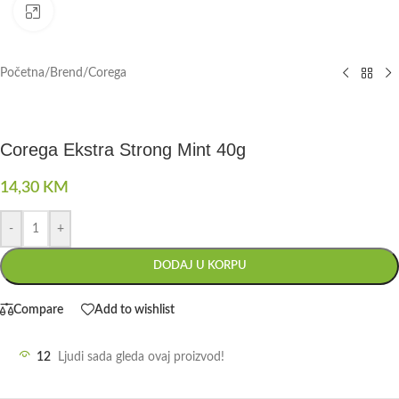
Click to enlarge
Početna
/
Brend
/
Corega
Corega Ekstra Strong Mint 40g
14,30
KM
-
+
DODAJ U KORPU
Compare
Add to wishlist
12
Ljudi sada gleda ovaj proizvod!