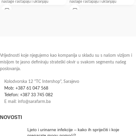
naslage rastapaju i uklanjaju
naslage rastapaju i uklanjaju
hidrodinamično
hidrodinamično
Vrijednosti koje njegujemo kao kompanija u skladu su s našom vizijom i
misijom te jasno definiraju strateški okvir u svakom segmentu našeg
poslovanja.
Kolodvorska 12 "TC Intershop", Sarajevo
Mob: +387 61 047 568
Telefon: +387 33 745 082
E mail: info@sarafarm.ba
NOVOSTI
Ljeto i urinarne infekcije – kako ih spriječiti i koje
preparate mogu pomoći?