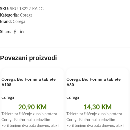
SKU:
SKU-18222-RADG
Kategorija:
Corega
Brand:
Corega
Share:
Povezani proizvodi
Corega Bio Formula tablete
Corega Bio Formula tablete
A108
A30
Corega
Corega
20,90
KM
14,30
KM
Tablete za čišćenje zubnih proteza
Tablete za čišćenje zubnih proteza
Corega Bio Formula redovitim
Corega Bio Formula redovitim
korištenjem dva puta dnevno, plak i
korištenjem dva puta dnevno, plak i