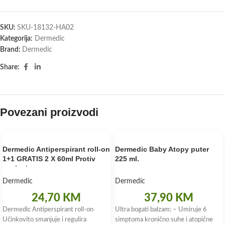
SKU:
SKU-18132-HA02
Kategorija:
Dermedic
Brand:
Dermedic
Share:
Povezani proizvodi
Dermedic Antiperspirant roll-on
Dermedic Baby Atopy puter
1+1 GRATIS 2 X 60ml Protiv
225 ml.
znojenja
Dermedic
Dermedic
24,70
KM
37,90
KM
Dermedic Antiperspirant roll-on
Ultra bogati balzam: – Umiruje 6
Učinkovito smanjuje i regulira
simptoma kronično suhe i atopične