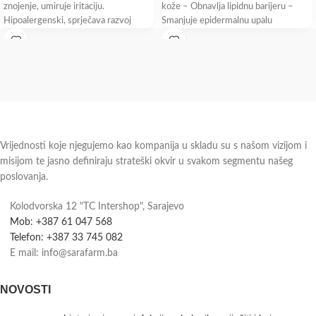
znojenje, umiruje iritaciju.
kože – Obnavlja lipidnu barijeru –
Hipoalergenski, sprječava razvoj
Smanjuje epidermalnu upalu
mikroorganizama koji su odgovorni za
neugodne mirise.
Vrijednosti koje njegujemo kao kompanija u skladu su s našom vizijom i
misijom te jasno definiraju strateški okvir u svakom segmentu našeg
poslovanja.
Kolodvorska 12 "TC Intershop", Sarajevo
Mob: +387 61 047 568
Telefon: +387 33 745 082
E mail: info@sarafarm.ba
NOVOSTI