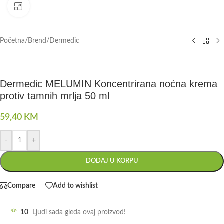
Click to enlarge
Početna
/
Brend
/
Dermedic
Dermedic MELUMIN Koncentrirana noćna krema
protiv tamnih mrlja 50 ml
59,40
KM
-
+
DODAJ U KORPU
Compare
Add to wishlist
10
Ljudi sada gleda ovaj proizvod!