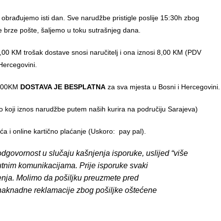
 obrađujemo isti dan. Sve narudžbe pristigle poslije 15:30h zbog
e brze pošte, šaljemo u toku sutrašnjeg dana.
00 KM trošak dostave snosi naručitelj i ona iznosi 8,00 KM (PDV
Hercegovini.
0,00KM
DOSTAVA JE BESPLATNA
za sva mjesta u Bosni i Hercegovini.
o koji iznos narudžbe putem naših kurira na područiju Sarajeva)
 i online kartično plaćanje (Uskoro: pay pal).
dgovornost u slučaju kašnjenja isporuke, uslijed “više
putnim komunikacijama. Prije isporuke svaki
enja. Molimo da pošiljku preuzmete pred
 naknadne reklamacije zbog pošiljke oštećene