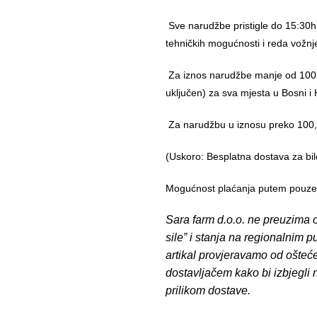
Sve narudžbe pristigle do 15:30h
tehničkih mogućnosti i reda vožnj
Za iznos narudžbe manje od 100,
uključen) za sva mjesta u Bosni i 
Za narudžbu u iznosu preko 10
(Uskoro: Besplatna dostava za bil
Mogućnost plaćanja putem pouzeća
Sara farm d.o.o. ne preuzima o
sile” i stanja na regionalnim 
artikal provjeravamo od ošteć
dostavljačem kako bi izbjegli
prilikom dostave.