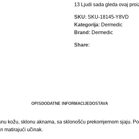
13
Ljudi sada gleda ovaj proi
SKU:
SKU-18145-Y8VD
Kategorija:
Dermedic
Brand:
Dermedic
Share:
OPIS
DODATNE INFORMACIJE
DOSTAVA
asnu kožu, sklonu aknama, sa sklonošću prekomjernom sjaju. Po
 matirajući učinak.