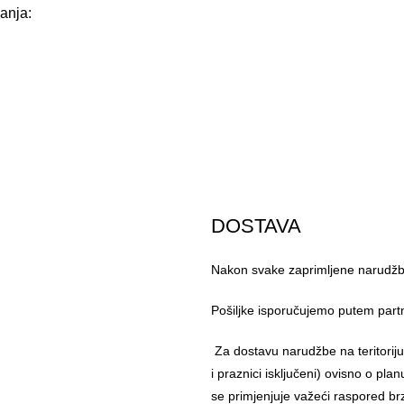
anja:
DOSTAVA
Nakon svake zaprimljene narudžbe
Pošiljke isporučujemo putem part
Za dostavu narudžbe na teritorij
i praznici isključeni) ovisno o pl
se primjenjuje važeći raspored br