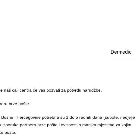
Dermedic
 naš call centra će vas pozvati za potvrdu narudžbe.
nera brze pošte.
u Bosne i Hercegovine potrebna su 1 do 5 radnih dana (subote, nedjelje
anu isporuke partnera brze pošte i ovisnosti o manjim mjestima za kojim
ze pošte.