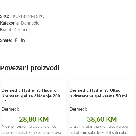
SKU:
SKU-18164-FSYO
Kategorija:
Dermedic
Brand:
Dermedic
Share:
Povezani proizvodi
Dermedic Hydrain3 Hialuro
Dermedic Hydrain3 Ultra
Kremasti gel za čišćenje 200
hidratantna gel krema 50 ml
ml.
Dermedic
Dermedic
28,80
KM
38,60
KM
Nježno i temeljito čisti cijelo lice
Ultra hidratantna krema osigurava
Dubinski hidratizira kožu Sprječava
hidrataciju suhe kože 48 sati nakon