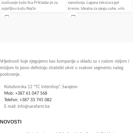
isušivanje kože lica Prikladan je za
nanošenja. Lagana tekstura gel
osjetljivu kožu Način
kreme. Idealna za njegu suhe, vrlo
upotrebe: Nanesite
Vrijednosti koje njegujemo kao kompanija u skladu su s našom vizijom i
misijom te jasno definiraju strateški okvir u svakom segmentu našeg
poslovanja.
Kolodvorska 12 "TC Intershop", Sarajevo
Mob: +387 61 047 568
Telefon: +387 33 745 082
E mail: info@sarafarm.ba
NOVOSTI