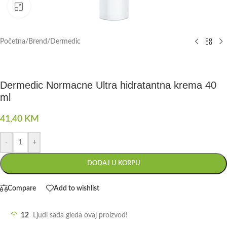
Click to enlarge
Početna
/
Brend
/
Dermedic
Dermedic Normacne Ultra hidratantna krema 40
ml
41,40
KM
-
+
DODAJ U KORPU
Compare
Add to wishlist
12
Ljudi sada gleda ovaj proizvod!