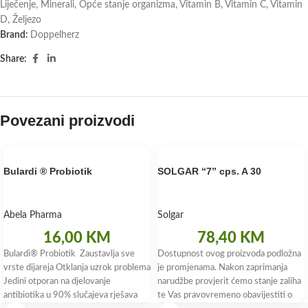
Liječenje
,
Minerali
,
Opće stanje organizma
,
Vitamin B
,
Vitamin C
,
Vitamin
D
,
Željezo
Brand:
Doppelherz
Share:
Povezani proizvodi
Bulardi ® Probiotik
SOLGAR “7” cps. A 30
Abela Pharma
Solgar
16,00
KM
78,40
KM
Bulardi® Probiotik Zaustavlja sve
Dostupnost ovog proizvoda podložna
vrste dijareja Otklanja uzrok problema
je promjenama. Nakon zaprimanja
Jedini otporan na djelovanje
narudžbe provjerit ćemo stanje zaliha
antibiotika u 90% slučajeva rješava
te Vas pravovremeno obavijestiti o