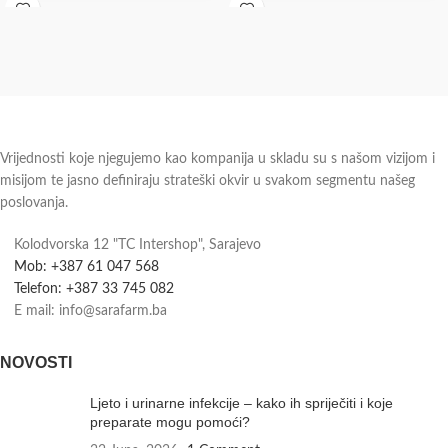
putnu dijareju Bulardi®
dostupnosti i roku isporuke.
Vrijednosti koje njegujemo kao kompanija u skladu su s našom vizijom i
misijom te jasno definiraju strateški okvir u svakom segmentu našeg
poslovanja.
Kolodvorska 12 "TC Intershop", Sarajevo
Mob: +387 61 047 568
Telefon: +387 33 745 082
E mail: info@sarafarm.ba
NOVOSTI
Ljeto i urinarne infekcije – kako ih spriječiti i koje
preparate mogu pomoći?