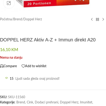
Click to enlarge
Početna
/
Brend
/
Doppel Herz
DOPPEL HERZ Aktiv A-Z + Immun direkt A20
16,10
KM
Nema na stanju
Compare
Add to wishlist
15
Ljudi sada gleda ovaj proizvod!
SKU:
SKU-11560
Kategorije:
Brend
,
Cink
,
Dodaci prehrani
,
Doppel Herz
,
Imunitet
,