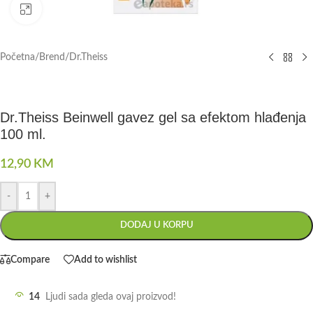
Click to enlarge
Početna
/
Brend
/
Dr.Theiss
Dr.Theiss Beinwell gavez gel sa efektom hlađenja
100 ml.
12,90
KM
-
+
DODAJ U KORPU
Compare
Add to wishlist
14
Ljudi sada gleda ovaj proizvod!