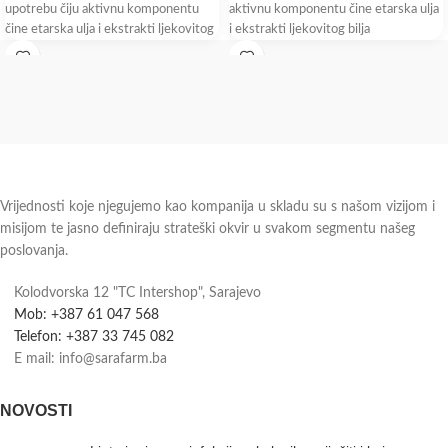
upotrebu čiju aktivnu komponentu
aktivnu komponentu čine etarska ulja
čine etarska ulja i ekstrakti ljekovitog
i ekstrakti ljekovitog bilja
bilja
standardizovanog
Vrijednosti koje njegujemo kao kompanija u skladu su s našom vizijom i
misijom te jasno definiraju strateški okvir u svakom segmentu našeg
poslovanja.
Kolodvorska 12 "TC Intershop", Sarajevo
Mob: +387 61 047 568
Telefon: +387 33 745 082
E mail: info@sarafarm.ba
NOVOSTI