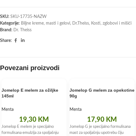
SKU:
SKU-17735-NAZW
Kategorije:
Biljne kreme, masti i gelovi
,
Dr.Theiss
,
Kosti, zglobovi i mišići
Brand:
Dr. Theiss
Share:
Povezani proizvodi
Jomelop E melem za ožiljke
Jomelop G melem za opekotine
145ml
90g
Menta
Menta
19,30
KM
17,90
KM
Jomelop E melem je specijalno
Jomelop G je specijalno formulisana
formulisana emulzija za spoljašnju
mast za spoljašnju upotrebu čiju