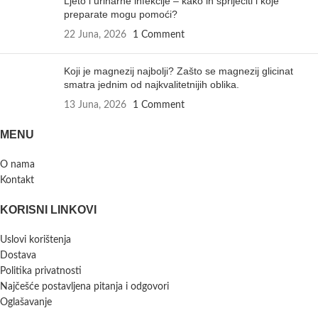
Ljeto i urinarne infekcije – kako ih spriječiti i koje
preparate mogu pomoći?
22 Juna, 2026
1 Comment
Koji je magnezij najbolji? Zašto se magnezij glicinat
smatra jednim od najkvalitetnijih oblika.
13 Juna, 2026
1 Comment
MENU
O nama
Kontakt
KORISNI LINKOVI
Uslovi korištenja
Dostava
Politika privatnosti
Najčešće postavljena pitanja i odgovori
Oglašavanje