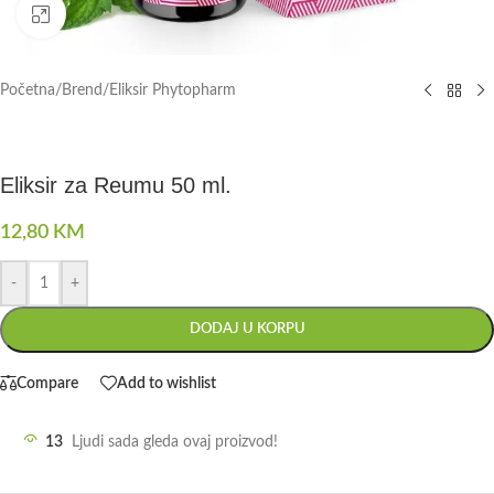
Click to enlarge
Početna
/
Brend
/
Eliksir Phytopharm
Eliksir za Reumu 50 ml.
12,80
KM
-
+
DODAJ U KORPU
Compare
Add to wishlist
13
Ljudi sada gleda ovaj proizvod!