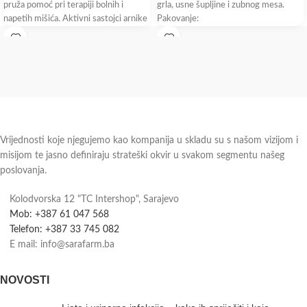
pruža pomoć pri terapiji bolnih i
grla, usne šupljine i zubnog mesa.
napetih mišića. Aktivni sastojci arnike
Pakovanje:
Vrijednosti koje njegujemo kao kompanija u skladu su s našom vizijom i
misijom te jasno definiraju strateški okvir u svakom segmentu našeg
poslovanja.
Kolodvorska 12 "TC Intershop", Sarajevo
Mob: +387 61 047 568
Telefon: +387 33 745 082
E mail: info@sarafarm.ba
NOVOSTI