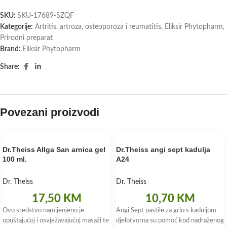
SKU:
SKU-17689-SZQF
Kategorije:
Artritis. artroza, osteoporoza i reumatitis
,
Eliksir Phytopharm
,
Prirodni preparat
Brand:
Eliksir Phytopharm
Share:
Povezani proizvodi
Dr.Theiss Allga San arnica gel
Dr.Theiss angi sept kadulja
100 ml.
A24
Dr. Theiss
Dr. Theiss
17,50
KM
10,70
KM
Ovo sredstvo namijenjeno je
Angi Sept pastile za grlo s kaduljom
opuštajućoj i osvježavajućoj masaži te
djelotvorna su pomoć kod nadraženog