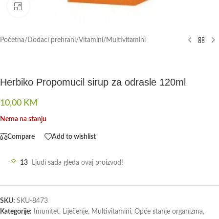
Click to enlarge
Početna
/
Dodaci prehrani
/
Vitamini
/
Multivitamini
Herbiko Propomucil sirup za odrasle 120ml
10,00
KM
Nema na stanju
Compare
Add to wishlist
13
Ljudi sada gleda ovaj proizvod!
SKU:
SKU-8473
Kategorije:
Imunitet
,
Liječenje
,
Multivitamini
,
Opće stanje organizma
,