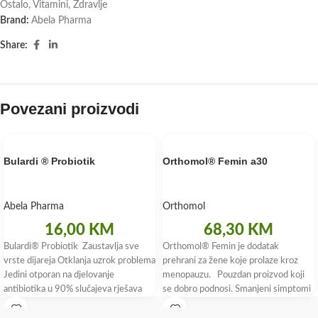
Ostalo
,
Vitamini
,
Zdravlje
Brand:
Abela Pharma
Share:
Povezani proizvodi
Bulardi ® Probiotik
Orthomol® Femin a30
Abela Pharma
Orthomol
16,00
KM
68,30
KM
Bulardi® Probiotik Zaustavlja sve
Orthomol® Femin je dodatak
vrste dijareja Otklanja uzrok problema
prehrani za žene koje prolaze kroz
Jedini otporan na djelovanje
menopauzu. Pouzdan proizvod koji
antibiotika u 90% slučajeva rješava
se dobro podnosi. Smanjeni simptomi
putnu dijareju Bulardi®
menopauze i značajno poboljšanje