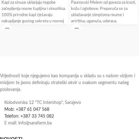
Kapi za sinuse uklanjaju tegobe
Paunovski Melem od gaveza za kosti,
začepljenja nosne šupljina i sinusitisa.
kožu i zglobove. Preporuča se za
100% prirodne kapi rješavaju
ublažavanje simptoma reume i
nakupljanje gustog sekreta u nosnoj
artritisa, uganuća, udaraca,
šupljini
nagnječenje
Vrijednosti koje njegujemo kao kompanija u skladu su s našom vizijom i
misijom te jasno definiraju strateški okvir u svakom segmentu našeg
poslovanja.
Kolodvorska 12 "TC Intershop", Sarajevo
Mob: +387 61 047 568
Telefon: +387 33 745 082
E mail: info@sarafarm.ba