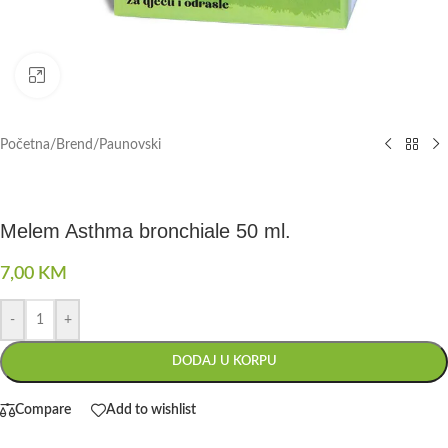
Click to enlarge
Početna
/
Brend
/
Paunovski
Melem Asthma bronchiale 50 ml.
7,00
KM
-
+
DODAJ U KORPU
Compare
Add to wishlist