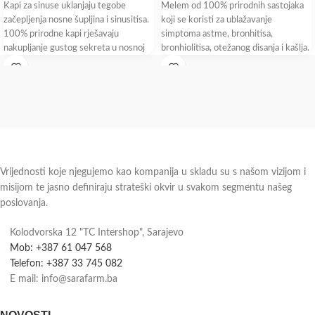
Kapi za sinuse uklanjaju tegobe
Melem od 100% prirodnih sastojaka
začepljenja nosne šupljina i sinusitisa.
koji se koristi za ublažavanje
100% prirodne kapi rješavaju
simptoma astme, bronhitisa,
nakupljanje gustog sekreta u nosnoj
bronhiolitisa, otežanog disanja i kašlja.
šupljini
Melem olakšava
Vrijednosti koje njegujemo kao kompanija u skladu su s našom vizijom i
misijom te jasno definiraju strateški okvir u svakom segmentu našeg
poslovanja.
Kolodvorska 12 "TC Intershop", Sarajevo
Mob: +387 61 047 568
Telefon: +387 33 745 082
E mail: info@sarafarm.ba