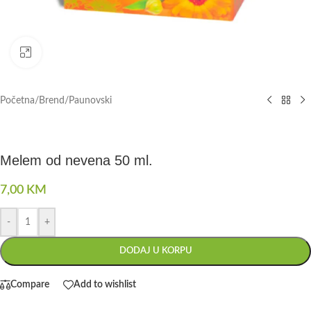
Click to enlarge
Početna
/
Brend
/
Paunovski
Melem od nevena 50 ml.
7,00
KM
-
+
DODAJ U KORPU
Compare
Add to wishlist