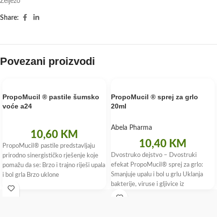
Željezo
Share:
Povezani proizvodi
PropoMucil ® pastile šumsko
PropoMucil ® sprej za grlo
voće a24
20ml
Abela Pharma
10,60
KM
10,40
KM
PropoMucil® pastile predstavljaju
Dvostruko dejstvo – Dvostruki
prirodno sinergističko rješenje koje
efekat PropoMucil® sprej za grlo:
pomažu da se: Brzo i trajno riješi upala
Smanjuje upalu i bol u grlu Uklanja
i bol grla Brzo uklone
bakterije, viruse i gljivice iz