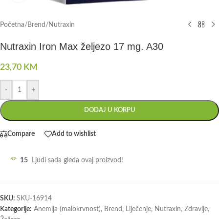
Početna
/
Brend
/
Nutraxin
Nutraxin Iron Max željezo 17 mg. A30
23,70
KM
-
+
DODAJ U KORPU
Compare
Add to wishlist
15
Ljudi sada gleda ovaj proizvod!
SKU:
SKU-16914
Kategorije:
Anemija (malokrvnost)
,
Brend
,
Liječenje
,
Nutraxin
,
Zdravlje
,