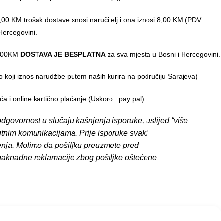
00 KM trošak dostave snosi naručitelj i ona iznosi 8,00 KM (PDV
Hercegovini.
0,00KM
DOSTAVA JE BESPLATNA
za sva mjesta u Bosni i Hercegovini.
o koji iznos narudžbe putem naših kurira na područiju Sarajeva)
 i online kartično plaćanje (Uskoro: pay pal).
dgovornost u slučaju kašnjenja isporuke, uslijed “više
putnim komunikacijama. Prije isporuke svaki
enja. Molimo da pošiljku preuzmete pred
 naknadne reklamacije zbog pošiljke oštećene