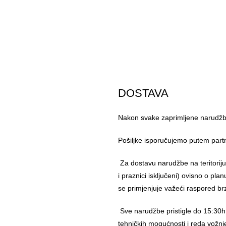
DOSTAVA
Nakon svake zaprimljene narudžbe
Pošiljke isporučujemo putem part
Za dostavu narudžbe na teritorij
i praznici isključeni) ovisno o pl
se primjenjuje važeći raspored br
Sve narudžbe pristigle do 15:30h
tehničkih mogućnosti i reda vožnj