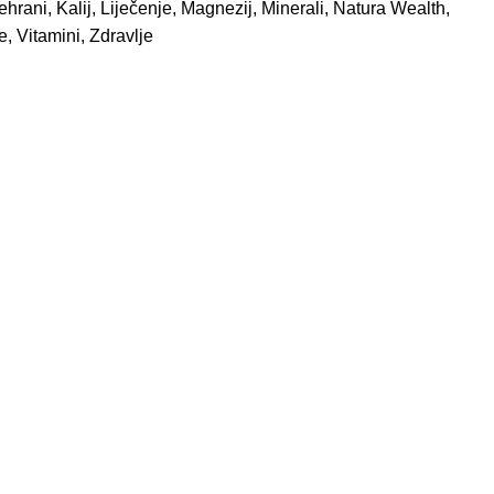
ehrani
,
Kalij
,
Liječenje
,
Magnezij
,
Minerali
,
Natura Wealth
,
le
,
Vitamini
,
Zdravlje