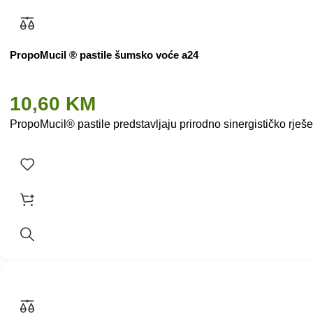
PropoMucil ® pastile šumsko voće a24
10,60
KM
PropoMucil® pastile predstavljaju prirodno sinergističko rješen