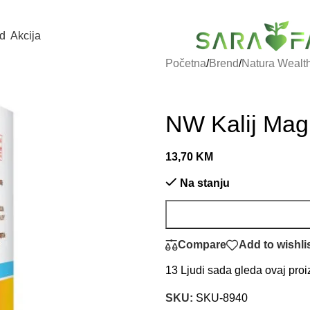
d
Akcija
Početna
/
Brend
/
Natura Wealt
NW Kalij Mag
13,70
KM
Na stanju
Compare
Add to wishli
13
Ljudi sada gleda ovaj proi
SKU:
SKU-8940