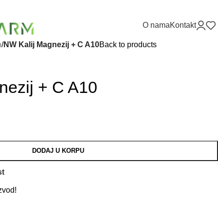
O nama
Kontakt
h
/
NW Kalij Magnezij + C A10
Back to products
nezij + C A10
DODAJ U KORPU
st
zvod!