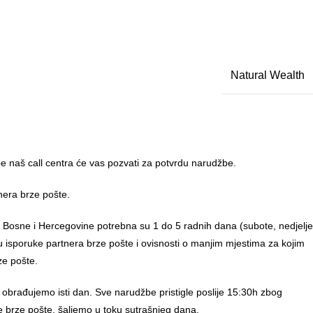
Natural Wealth
 naš call centra će vas pozvati za potvrdu narudžbe.
nera brze pošte.
u Bosne i Hercegovine potrebna su 1 do 5 radnih dana (subote, nedjelje
anu isporuke partnera brze pošte i ovisnosti o manjim mjestima za kojim
ze pošte.
 obrađujemo isti dan. Sve narudžbe pristigle poslije 15:30h zbog
e brze pošte, šaljemo u toku sutrašnjeg dana.