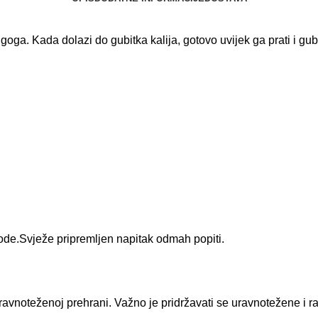
goga. Kada dolazi do gubitka kalija, gotovo uvijek ga prati i g
ode.Svježe pripremljen napitak odmah popiti.
avnoteženoj prehrani. Važno je pridržavati se uravnotežene i r