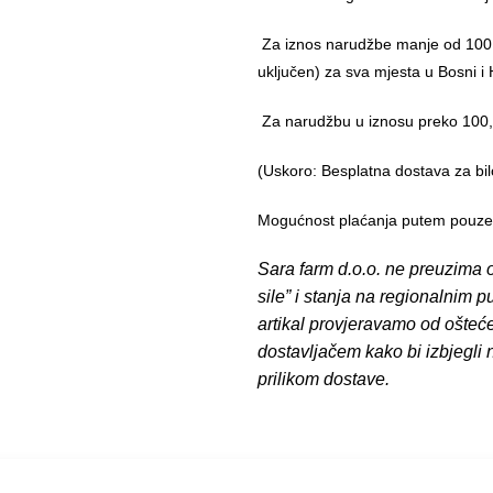
Za iznos narudžbe manje od 100,
uključen) za sva mjesta u Bosni i 
Za narudžbu u iznosu preko 10
(Uskoro: Besplatna dostava za bil
Mogućnost plaćanja putem pouzeća
Sara farm d.o.o. ne preuzima o
sile” i stanja na regionalnim 
artikal provjeravamo od ošteć
dostavljačem kako bi izbjegli
prilikom dostave.