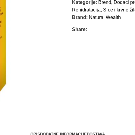
Kategorije:
Brend
,
Dodaci pr
Rehidratacija
,
Srce i krvne ži
Brand:
Natural Wealth
Share:
OPIS
DODATNE INFORMACIJE
DOSTAVA