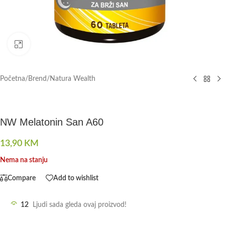
Click to enlarge
Početna
/
Brend
/
Natura Wealth
NW Melatonin San A60
13,90
KM
Nema na stanju
Compare
Add to wishlist
12
Ljudi sada gleda ovaj proizvod!