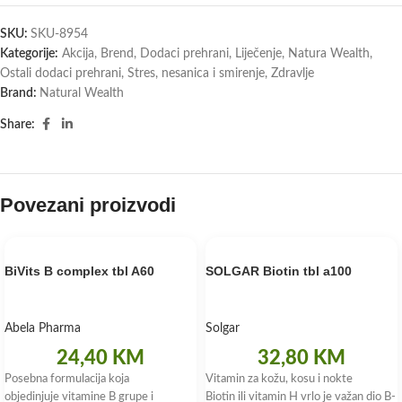
SKU:
SKU-8954
Kategorije:
Akcija
,
Brend
,
Dodaci prehrani
,
Liječenje
,
Natura Wealth
,
Ostali dodaci prehrani
,
Stres, nesanica i smirenje
,
Zdravlje
Brand:
Natural Wealth
Share:
Povezani proizvodi
BiVits B complex tbl A60
SOLGAR Biotin tbl a100
Abela Pharma
Solgar
24,40
KM
32,80
KM
Posebna formulacija koja
Vitamin za kožu, kosu i nokte
objedinjuje vitamine B grupe i
Biotin ili vitamin H vrlo je važan dio B-