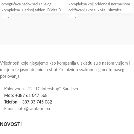
omogućava nadoknadu cijelog
kompleksa koji pridonosi normalnom
kompleksa u jednoj tableti. BiVits B
održavanju kose, kože i sluznica,
complex sadrži aktivni oblik folne
normalnom funkcioniranju živčanog
kiseline koji
sistema i normalnoj psihološkoj
funkciji.
Vrijednosti koje njegujemo kao kompanija u skladu su s našom vizijom i
misijom te jasno definiraju strateški okvir u svakom segmentu našeg
poslovanja.
Kolodvorska 12 "TC Intershop", Sarajevo
Mob: +387 61 047 568
Telefon: +387 33 745 082
E mail: info@sarafarm.ba
NOVOSTI