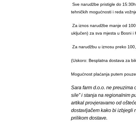
Sve narudžbe pristigle do 15:30h
tehničkih mogućnosti i reda vožnj
Za iznos narudžbe manje od 100,
uključen) za sva mjesta u Bosni i 
Za narudžbu u iznosu preko 10
(Uskoro: Besplatna dostava za bil
Mogućnost plaćanja putem pouzeća
Sara farm d.o.o. ne preuzima o
sile” i stanja na regionalnim 
artikal provjeravamo od ošteć
dostavljačem kako bi izbjegli
prilikom dostave.