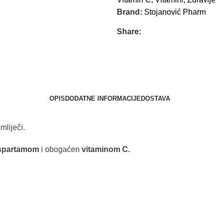
Brand:
Stojanović Pharm
Share:
OPIS
DODATNE INFORMACIJE
DOSTAVA
mliječi.
spartamom
i obogaćen
vitaminom C.