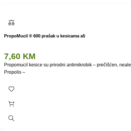
PropoMucil ® 600 prašak u kesicama a5
7,60
KM
Propomucil kesice su prirodni antimikrobik – prečišćen, nea
Propolis –