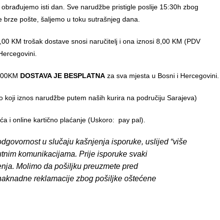
 obrađujemo isti dan. Sve narudžbe pristigle poslije 15:30h zbog
e brze pošte, šaljemo u toku sutrašnjeg dana.
00 KM trošak dostave snosi naručitelj i ona iznosi 8,00 KM (PDV
Hercegovini.
0,00KM
DOSTAVA JE BESPLATNA
za sva mjesta u Bosni i Hercegovini.
o koji iznos narudžbe putem naših kurira na područiju Sarajeva)
 i online kartično plaćanje (Uskoro: pay pal).
dgovornost u slučaju kašnjenja isporuke, uslijed “više
putnim komunikacijama. Prije isporuke svaki
enja. Molimo da pošiljku preuzmete pred
 naknadne reklamacije zbog pošiljke oštećene