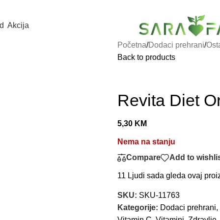
d
Akcija
Početna
/
Dodaci prehrani
/
Ost
Back to products
Revita Diet O
5,30
KM
Nema na stanju
Compare
Add to wishli
11
Ljudi sada gleda ovaj proi
SKU:
SKU-11763
Kategorije:
Dodaci prehrani
,
Vitamin C
,
Vitamini
,
Zdravlje