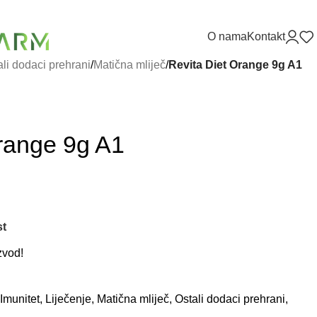
O nama
Kontakt
ali dodaci prehrani
/
Matična mliječ
/
Revita Diet Orange 9g A1
range 9g A1
st
zvod!
Imunitet
,
Liječenje
,
Matična mliječ
,
Ostali dodaci prehrani
,