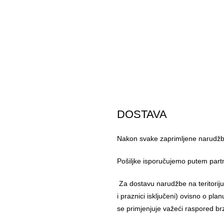
DOSTAVA
Nakon svake zaprimljene narudžbe
Pošiljke isporučujemo putem part
Za dostavu narudžbe na teritorij
i praznici isključeni) ovisno o pl
se primjenjuje važeći raspored br