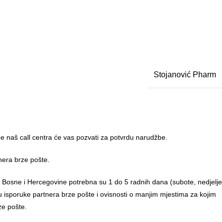
Stojanović Pharm
 naš call centra će vas pozvati za potvrdu narudžbe.
nera brze pošte.
u Bosne i Hercegovine potrebna su 1 do 5 radnih dana (subote, nedjelje
anu isporuke partnera brze pošte i ovisnosti o manjim mjestima za kojim
ze pošte.