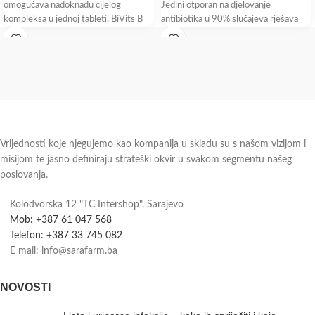
omogućava nadoknadu cijelog
Jedini otporan na djelovanje
kompleksa u jednoj tableti. BiVits B
antibiotika u 90% slučajeva rješava
complex sadrži aktivni oblik folne
putnu dijareju Bulardi®
kiseline koji
Vrijednosti koje njegujemo kao kompanija u skladu su s našom vizijom i
misijom te jasno definiraju strateški okvir u svakom segmentu našeg
poslovanja.
Kolodvorska 12 "TC Intershop", Sarajevo
Mob: +387 61 047 568
Telefon: +387 33 745 082
E mail: info@sarafarm.ba
NOVOSTI