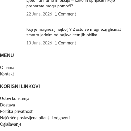
Ljeto i urinarne infekcije – kako ih spriječiti i koje
preparate mogu pomoći?
22 Juna, 2026
1 Comment
Koji je magnezij najbolji? Zašto se magnezij glicinat
smatra jednim od najkvalitetnijih oblika.
13 Juna, 2026
1 Comment
MENU
O nama
Kontakt
KORISNI LINKOVI
Uslovi korištenja
Dostava
Politika privatnosti
Najčešće postavljena pitanja i odgovori
Oglašavanje