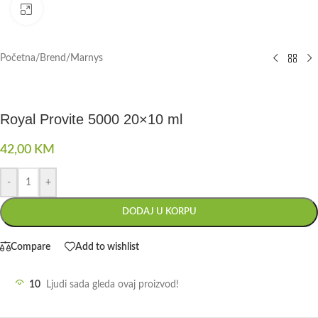
Click to enlarge
Početna
/
Brend
/
Marnys
Royal Provite 5000 20×10 ml
42,00
KM
-
+
DODAJ U KORPU
Compare
Add to wishlist
10
Ljudi sada gleda ovaj proizvod!