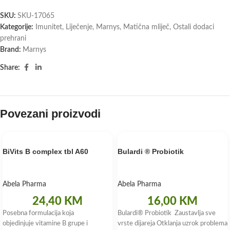
SKU:
SKU-17065
Kategorije:
Imunitet
,
Liječenje
,
Marnys
,
Matična mliječ
,
Ostali dodaci
prehrani
Brand:
Marnys
Share:
Povezani proizvodi
BiVits B complex tbl A60
Bulardi ® Probiotik
Abela Pharma
Abela Pharma
24,40
KM
16,00
KM
Posebna formulacija koja
Bulardi® Probiotik Zaustavlja sve
objedinjuje vitamine B grupe i
vrste dijareja Otklanja uzrok problema