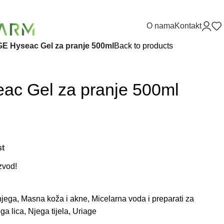
O nama
Kontakt
E Hyseac Gel za pranje 500ml
Back to products
c Gel za pranje 500ml
st
zvod!
njega
,
Masna koža i akne
,
Micelarna voda i preparati za
ga lica
,
Njega tijela
,
Uriage