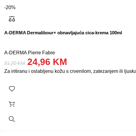
-20%
A-DERMA Dermalibour+ obnavljajuća cica-krema 100ml
A-DERMA Pierre Fabre
24,96
KM
31,20
KM
Za iritiranu i oslabljenu kožu s crvenilom, zatezanjem ili ljuska