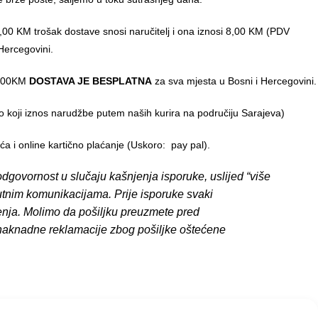
00 KM trošak dostave snosi naručitelj i ona iznosi 8,00 KM (PDV
Hercegovini.
0,00KM
DOSTAVA JE BESPLATNA
za sva mjesta u Bosni i Hercegovini.
o koji iznos narudžbe putem naših kurira na područiju Sarajeva)
 i online kartično plaćanje (Uskoro: pay pal).
dgovornost u slučaju kašnjenja isporuke, uslijed “više
putnim komunikacijama. Prije isporuke svaki
enja. Molimo da pošiljku preuzmete pred
 naknadne reklamacije zbog pošiljke oštećene