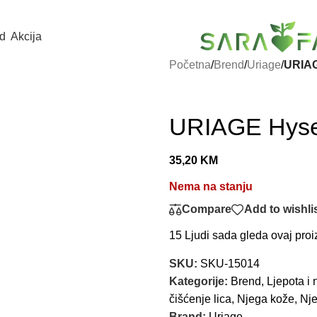
d
Akcija
Početna
/
Brend
/
Uriage
/
URIAG
URIAGE Hysea
35,20
KM
Nema na stanju
Compare
Add to wishli
15
Ljudi sada gleda ovaj proi
SKU:
SKU-15014
Kategorije:
Brend
,
Ljepota i 
čišćenje lica
,
Njega kože
,
Nje
Brand:
Uriage