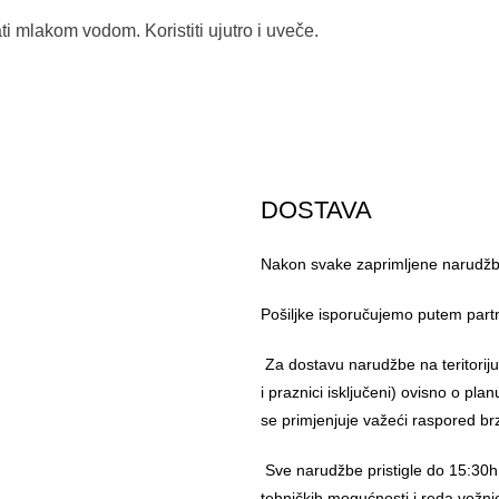
i mlakom vodom. Koristiti ujutro i uveče.
DOSTAVA
Nakon svake zaprimljene narudžbe
Pošiljke isporučujemo putem part
Za dostavu narudžbe na teritorij
i praznici isključeni) ovisno o pl
se primjenjuje važeći raspored br
Sve narudžbe pristigle do 15:30h
tehničkih mogućnosti i reda vožnj