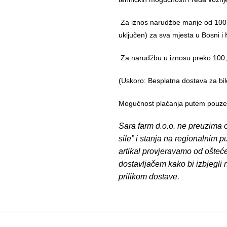
Za iznos narudžbe manje od 100,
uključen) za sva mjesta u Bosni i 
Za narudžbu u iznosu preko 10
(Uskoro: Besplatna dostava za bil
Mogućnost plaćanja putem pouzeća
Sara farm d.o.o. ne preuzima o
sile” i stanja na regionalnim 
artikal provjeravamo od ošteć
dostavljačem kako bi izbjegli
prilikom dostave.