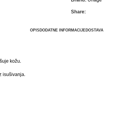
Share:
OPIS
DODATNE INFORMACIJE
DOSTAVA
ušuje kožu.
z isušivanja.