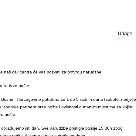
Uriage
 naš call centra će vas pozvati za potvrdu narudžbe.
nera brze pošte.
u Bosne i Hercegovine potrebna su 1 do 5 radnih dana (subote, nedjelje
anu isporuke partnera brze pošte i ovisnosti o manjim mjestima za kojim
ze pošte.
 obrađujemo isti dan. Sve narudžbe pristigle poslije 15:30h zbog
e brze pošte, šaljemo u toku sutrašnjeg dana.