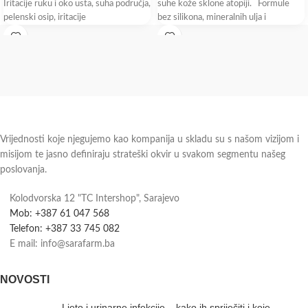
Iritacije ruku i oko usta, suha područja,
suhe kože sklone atopiji. Formule
pelenski osip, iritacije
bez silikona, mineralnih ulja i
Vrijednosti koje njegujemo kao kompanija u skladu su s našom vizijom i
misijom te jasno definiraju strateški okvir u svakom segmentu našeg
poslovanja.
Kolodvorska 12 "TC Intershop", Sarajevo
Mob: +387 61 047 568
Telefon: +387 33 745 082
E mail: info@sarafarm.ba
NOVOSTI
Ljeto i urinarne infekcije – kako ih spriječiti i koje