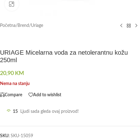
Click to enlarge
Početna
/
Brend
/
Uriage
URIAGE Micelarna voda za netolerantnu kožu
250ml
20,90
KM
Nema na stanju
Compare
Add to wishlist
15
Ljudi sada gleda ovaj proizvod!
SKU:
SKU-15059