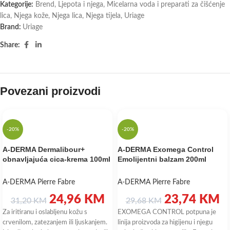
Kategorije:
Brend
,
Ljepota i njega
,
Micelarna voda i preparati za čišćenje
lica
,
Njega kože
,
Njega lica
,
Njega tijela
,
Uriage
Brand:
Uriage
Share:
Povezani proizvodi
-20%
-20%
A-DERMA Dermalibour+
A-DERMA Exomega Control
obnavljajuća cica-krema 100ml
Emolijentni balzam 200ml
A-DERMA Pierre Fabre
A-DERMA Pierre Fabre
24,96
KM
23,74
KM
31,20
KM
29,68
KM
Za iritiranu i oslabljenu kožu s
EXOMEGA CONTROL potpuna je
crvenilom, zatezanjem ili ljuskanjem.
linija proizvoda za higijenu i njegu