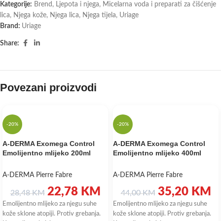
Kategorije:
Brend
,
Ljepota i njega
,
Micelarna voda i preparati za čišćenje
lica
,
Njega kože
,
Njega lica
,
Njega tijela
,
Uriage
Brand:
Uriage
Share:
Povezani proizvodi
-20%
-20%
A-DERMA Exomega Control
A-DERMA Exomega Control
Emolijentno mlijeko 200ml
Emolijentno mlijeko 400ml
A-DERMA Pierre Fabre
A-DERMA Pierre Fabre
22,78
KM
35,20
KM
28,48
KM
44,00
KM
Emolijentno mlijeko za njegu suhe
Emolijentno mlijeko za njegu suhe
kože sklone atopiji. Protiv grebanja.
kože sklone atopiji. Protiv grebanja.