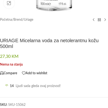
Click to enlarge
Početna
/
Brend
/
Uriage
URIAGE Micelarna voda za netolerantnu kožu
500ml
27,30
KM
Nema na stanju
Compare
Add to wishlist
14
Ljudi sada gleda ovaj proizvod!
SKU:
SKU-15062