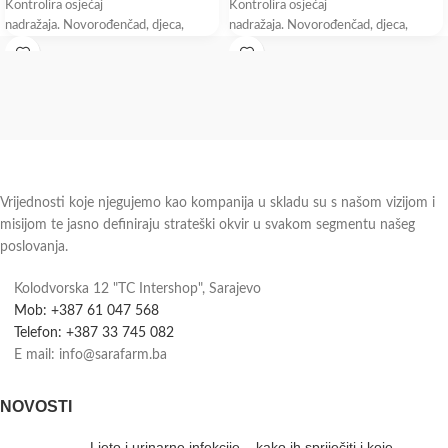
Kontrolira osjećaj
Kontrolira osjećaj
nadražaja. Novorođenčad, djeca,
nadražaja. Novorođenčad, djeca,
odrasli. Emolijentno mlijeko za njegu
odrasli. Emolijentno mlijeko za njegu
atopiji sklone,
atopiji sklone,
Vrijednosti koje njegujemo kao kompanija u skladu su s našom vizijom i
misijom te jasno definiraju strateški okvir u svakom segmentu našeg
poslovanja.
Kolodvorska 12 "TC Intershop", Sarajevo
Mob: +387 61 047 568
Telefon: +387 33 745 082
E mail: info@sarafarm.ba
NOVOSTI
Ljeto i urinarne infekcije – kako ih spriječiti i koje