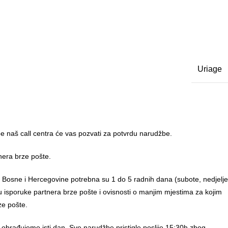
Uriage
 naš call centra će vas pozvati za potvrdu narudžbe.
nera brze pošte.
u Bosne i Hercegovine potrebna su 1 do 5 radnih dana (subote, nedjelje
anu isporuke partnera brze pošte i ovisnosti o manjim mjestima za kojim
ze pošte.
 obrađujemo isti dan. Sve narudžbe pristigle poslije 15:30h zbog