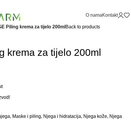
O nama
Kontakt
 Piling krema za tijelo 200ml
Back to products
 krema za tijelo 200ml
st
zvod!
njega
,
Maske i piling
,
Njega i hidratacija
,
Njega kože
,
Njega