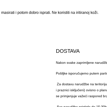
masirati i potom dobro isprati. Ne koristiti na iritiranoj koži.
DOSTAVA
Nakon svake zaprimljene narudžbe
Pošiljke isporučujemo putem part
Za dostavu narudžbe na teritorij
i praznici isključeni) ovisno o pl
se primjenjuje važeći raspored br
Sve narudžbe pristigle do 15:30h