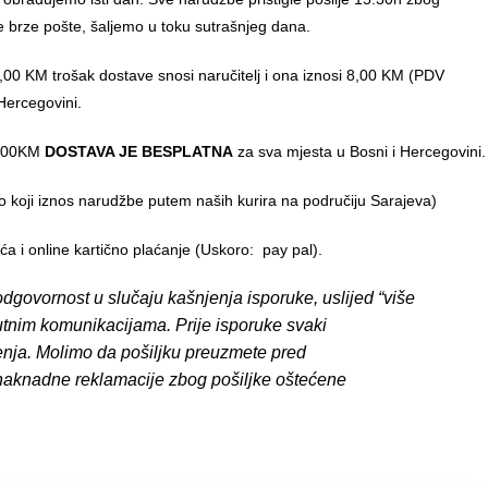
e brze pošte, šaljemo u toku sutrašnjeg dana.
00 KM trošak dostave snosi naručitelj i ona iznosi 8,00 KM (PDV
Hercegovini.
0,00KM
DOSTAVA JE BESPLATNA
za sva mjesta u Bosni i Hercegovini.
o koji iznos narudžbe putem naših kurira na područiju Sarajeva)
 i online kartično plaćanje (Uskoro: pay pal).
dgovornost u slučaju kašnjenja isporuke, uslijed “više
putnim komunikacijama. Prije isporuke svaki
enja. Molimo da pošiljku preuzmete pred
 naknadne reklamacije zbog pošiljke oštećene