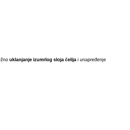
ežno
uklanjanje
izumrlog sloja ćelija
i unapređenje