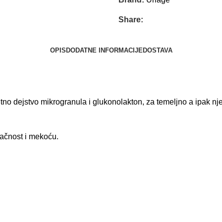
Share:
OPIS
DODATNE INFORMACIJE
DOSTAVA
ntno dejstvo mikrogranula i glukonolakton, za temeljno a ipak nj
račnost i mekoću.