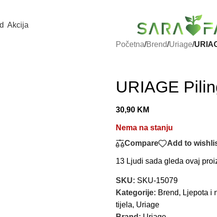
d
Akcija
Početna
/
Brend
/
Uriage
/
URIAGE
URIAGE Piling
30,90
KM
Nema na stanju
Compare
Add to wishli
13
Ljudi sada gleda ovaj proi
SKU:
SKU-15079
Kategorije:
Brend
,
Ljepota i 
tijela
,
Uriage
Brand:
Uriage