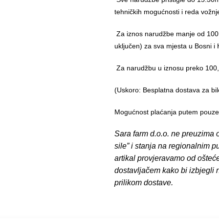
tehničkih mogućnosti i reda vožnj
Za iznos narudžbe manje od 100,
uključen) za sva mjesta u Bosni i 
Za narudžbu u iznosu preko 10
(Uskoro: Besplatna dostava za bil
Mogućnost plaćanja putem pouzeća
Sara farm d.o.o. ne preuzima o
sile” i stanja na regionalnim 
artikal provjeravamo od ošteć
dostavljačem kako bi izbjegli
prilikom dostave.