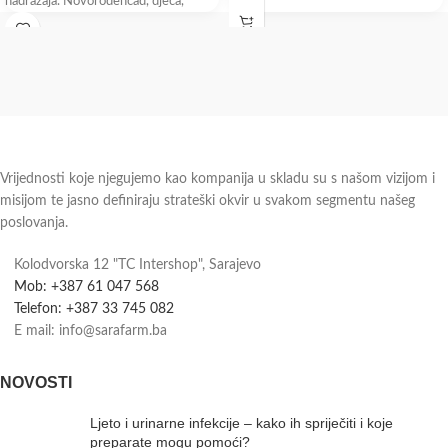
nadražaja. Novorođenčad, djeca,
odrasli. Emolijentno mlijeko za njegu
atopiji sklone,
Vrijednosti koje njegujemo kao kompanija u skladu su s našom vizijom i
misijom te jasno definiraju strateški okvir u svakom segmentu našeg
poslovanja.
Kolodvorska 12 "TC Intershop", Sarajevo
Mob: +387 61 047 568
Telefon: +387 33 745 082
E mail: info@sarafarm.ba
NOVOSTI
Ljeto i urinarne infekcije – kako ih spriječiti i koje
preparate mogu pomoći?