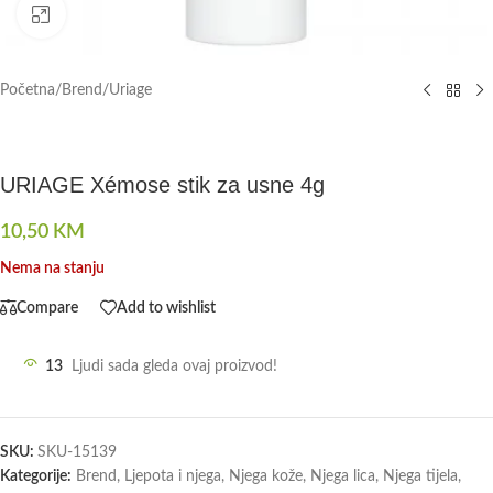
Click to enlarge
Početna
/
Brend
/
Uriage
URIAGE Xémose stik za usne 4g
10,50
KM
Nema na stanju
Compare
Add to wishlist
13
Ljudi sada gleda ovaj proizvod!
SKU:
SKU-15139
Kategorije:
Brend
,
Ljepota i njega
,
Njega kože
,
Njega lica
,
Njega tijela
,