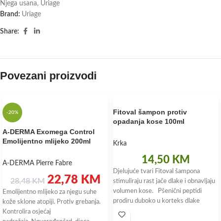
Njega usana
,
Uriage
Brand:
Uriage
Share:
Povezani proizvodi
Fitoval šampon protiv
-20%
opadanja kose 100ml
A-DERMA Exomega Control
Emolijentno mlijeko 200ml
Krka
14,50
KM
A-DERMA Pierre Fabre
Djelujuće tvari Fitoval šampona
22,78
KM
28,48
KM
stimuliraju rast jače dlake i obnavljaju
volumen kose. Pšenični peptidi
Emolijentno mlijeko za njegu suhe
prodiru duboko u korteks dlake
kože sklone atopiji. Protiv grebanja.
Kontrolira osjećaj