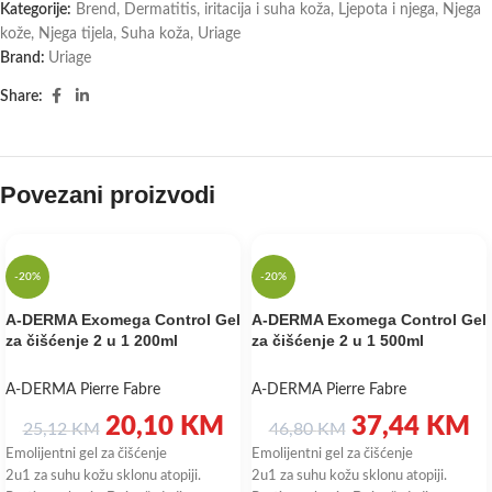
Kategorije:
Brend
,
Dermatitis, iritacija i suha koža
,
Ljepota i njega
,
Njega
kože
,
Njega tijela
,
Suha koža
,
Uriage
Brand:
Uriage
Share:
Povezani proizvodi
-20%
-20%
A-DERMA Exomega Control Gel
A-DERMA Exomega Control Gel
za čišćenje 2 u 1 200ml
za čišćenje 2 u 1 500ml
A-DERMA Pierre Fabre
A-DERMA Pierre Fabre
20,10
KM
37,44
KM
25,12
KM
46,80
KM
Emolijentni gel za čišćenje
Emolijentni gel za čišćenje
2u1 za suhu kožu sklonu atopiji.
2u1 za suhu kožu sklonu atopiji.