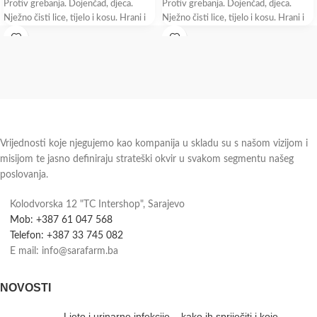
Protiv grebanja. Dojenčad, djeca.
Protiv grebanja. Dojenčad, djeca.
Nježno čisti lice, tijelo i kosu. Hrani i
Nježno čisti lice, tijelo i kosu. Hrani i
umiruje
umiruje
Vrijednosti koje njegujemo kao kompanija u skladu su s našom vizijom i
misijom te jasno definiraju strateški okvir u svakom segmentu našeg
poslovanja.
Kolodvorska 12 "TC Intershop", Sarajevo
Mob: +387 61 047 568
Telefon: +387 33 745 082
E mail: info@sarafarm.ba
NOVOSTI
Ljeto i urinarne infekcije – kako ih spriječiti i koje