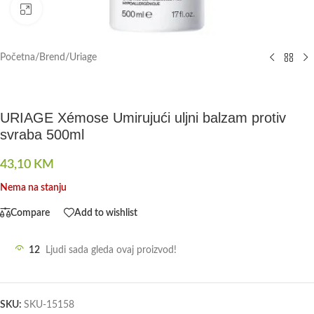
Click to enlarge
Početna
/
Brend
/
Uriage
URIAGE Xémose Umirujući uljni balzam protiv
svraba 500ml
43,10
KM
Nema na stanju
Compare
Add to wishlist
12
Ljudi sada gleda ovaj proizvod!
SKU:
SKU-15158