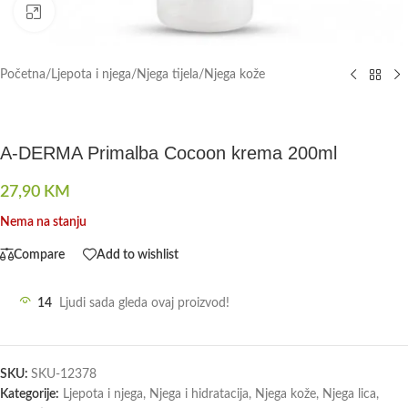
Click to enlarge
Početna
/
Ljepota i njega
/
Njega tijela
/
Njega kože
A-DERMA Primalba Cocoon krema 200ml
27,90
KM
Nema na stanju
Compare
Add to wishlist
14
Ljudi sada gleda ovaj proizvod!
SKU:
SKU-12378
Kategorije:
Ljepota i njega
,
Njega i hidratacija
,
Njega kože
,
Njega lica
,