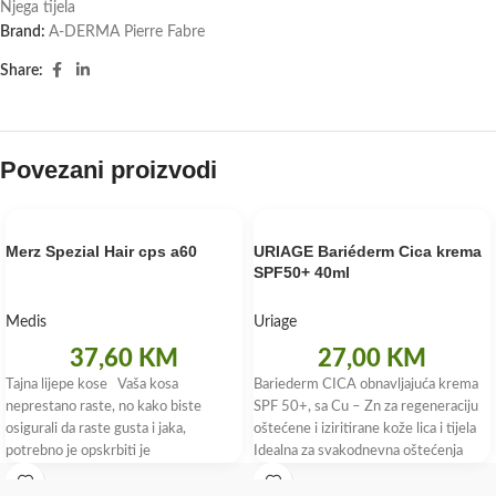
Njega tijela
Brand:
A-DERMA Pierre Fabre
Share:
Povezani proizvodi
Merz Spezial Hair cps a60
URIAGE Bariéderm Cica krema
SPF50+ 40ml
Medis
Uriage
37,60
KM
27,00
KM
Tajna lijepe kose Vaša kosa
Bariederm CICA obnavljajuća krema
neprestano raste, no kako biste
SPF 50+, sa Cu – Zn za regeneraciju
osigurali da raste gusta i jaka,
oštećene i iziritirane kože lica i tijela
potrebno je opskrbiti je
Idealna za svakodnevna oštećenja
kože izloženih suncu (ogrebotine,