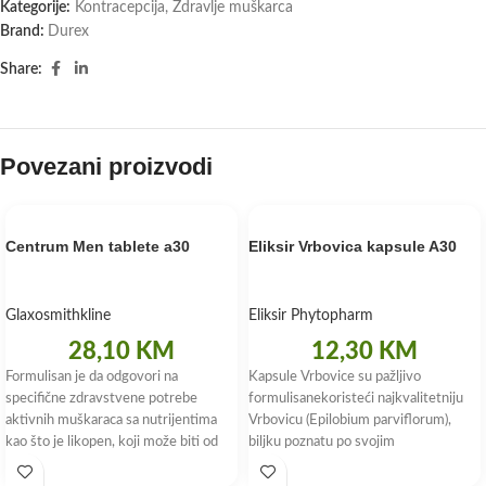
Kategorije:
Kontracepcija
,
Zdravlje muškarca
Brand:
Durex
Share:
Povezani proizvodi
Centrum Men tablete a30
Eliksir Vrbovica kapsule A30
Glaxosmithkline
Eliksir Phytopharm
28,10
KM
12,30
KM
Formulisan je da odgovori na
Kapsule Vrbovice su pažljivo
specifične zdravstvene potrebe
formulisanekoristeći najkvalitetniju
aktivnih muškaraca sa nutrijentima
Vrbovicu (Epilobium parviflorum),
kao što je likopen, koji može biti od
biljku poznatu po svojim
pomoći za održavanje
mnogobrojnim zdravstvenim
benefitima. Svaka kapsula sadrži 500