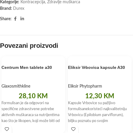
Kategorije:
Kontracepcija
,
Zdravlje muškarca
Brand:
Durex
Share:
Povezani proizvodi
Centrum Men tablete a30
Eliksir Vrbovica kapsule A30
Glaxosmithkline
Eliksir Phytopharm
28,10
KM
12,30
KM
Formulisan je da odgovori na
Kapsule Vrbovice su pažljivo
specifične zdravstvene potrebe
formulisanekoristeći najkvalitetniju
aktivnih muškaraca sa nutrijentima
Vrbovicu (Epilobium parviflorum),
kao što je likopen, koji može biti od
biljku poznatu po svojim
pomoći za održavanje
mnogobrojnim zdravstvenim
benefitima. Svaka kapsula sadrži 500