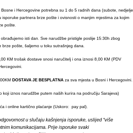
u Bosne i Hercegovine potrebna su 1 do 5 radnih dana (subote, nedjelje
anu isporuke partnera brze pošte i ovisnosti o manjim mjestima za kojim
ze pošte.
 obrađujemo isti dan. Sve narudžbe pristigle poslije 15:30h zbog
e brze pošte, šaljemo u toku sutrašnjeg dana.
00 KM trošak dostave snosi naručitelj i ona iznosi 8,00 KM (PDV
Hercegovini.
0,00KM
DOSTAVA JE BESPLATNA
za sva mjesta u Bosni i Hercegovini.
o koji iznos narudžbe putem naših kurira na područiju Sarajeva)
 i online kartično plaćanje (Uskoro: pay pal).
dgovornost u slučaju kašnjenja isporuke, uslijed “više
putnim komunikacijama. Prije isporuke svaki