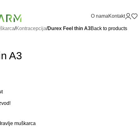
O nama
Kontakt
uškarca
/
Kontracepcija
/
Durex Feel thin A3
Back to products
in A3
st
zvod!
ravlje muškarca