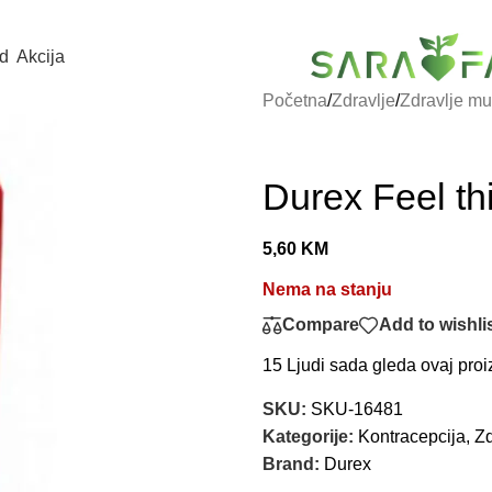
d
Akcija
Početna
/
Zdravlje
/
Zdravlje m
Durex Feel th
5,60
KM
Nema na stanju
Compare
Add to wishli
15
Ljudi sada gleda ovaj proi
SKU:
SKU-16481
Kategorije:
Kontracepcija
,
Zd
Brand:
Durex