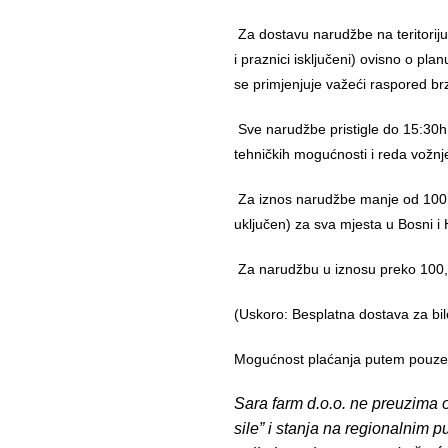
Za dostavu narudžbe na teritorij
i praznici isključeni) ovisno o pl
se primjenjuje važeći raspored br
Sve narudžbe pristigle do 15:30h
tehničkih mogućnosti i reda vožnj
Za iznos narudžbe manje od 100,
uključen) za sva mjesta u Bosni i 
Za narudžbu u iznosu preko 10
(Uskoro: Besplatna dostava za bil
Mogućnost plaćanja putem pouzeća
Sara farm d.o.o. ne preuzima o
sile” i stanja na regionalnim 