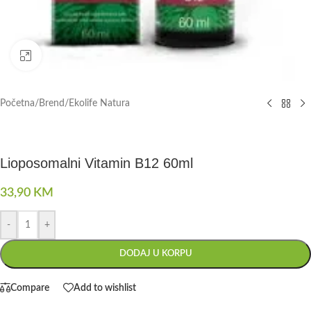
Click to enlarge
Početna
/
Brend
/
Ekolife Natura
Lioposomalni Vitamin B12 60ml
33,90
KM
-
+
DODAJ U KORPU
Compare
Add to wishlist