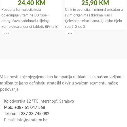
24,40
KM
25,90
KM
Posebna formulacija koja
Cink je esencijalni mineral prisutan u
objedinjuje vitamine B grupe i
svim organima i tkivima, kao i
omogućava nadoknadu cijelog
tjelesnim tekućinama. Ljudsko tijelo
kompleksa u jednoj tableti. BiVits B
sadrži 2 do 3
complex sadrži aktivni oblik folne
kiseline koji
Vrijednosti koje njegujemo kao kompanija u skladu su s našom vizijom i
misijom te jasno definiraju strateški okvir u svakom segmentu našeg
poslovanja.
Kolodvorska 12 "TC Intershop", Sarajevo
Mob: +387 61 047 568
Telefon: +387 33 745 082
E mail: info@sarafarm.ba