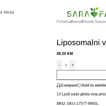
d
Akcija
Početna
/
Brend
/
Ekolife Natur
Liposomalni v
49,30
KM
-
+
Compare
Add to wishli
13
Ljudi sada gleda ovaj proi
SKU:
SKU-17577-9WSL