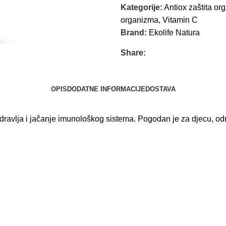
Kategorije:
Antiox zaštita o
organizma
,
Vitamin C
Brand:
Ekolife Natura
Share:
OPIS
DODATNE INFORMACIJE
DOSTAVA
avlja i jačanje imunološkog sistema. Pogodan je za djecu, odras