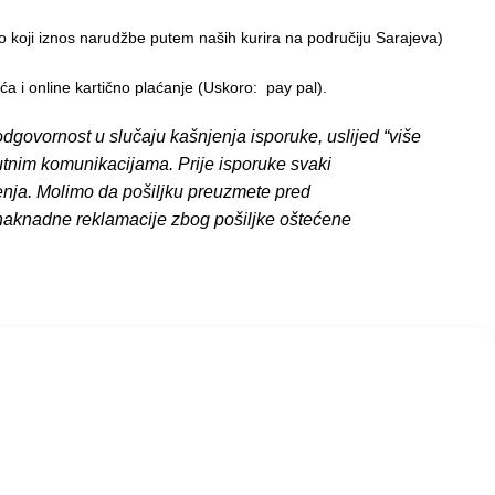
o koji iznos narudžbe putem naših kurira na područiju Sarajeva)
 i online kartično plaćanje (Uskoro: pay pal).
dgovornost u slučaju kašnjenja isporuke, uslijed “više
putnim komunikacijama. Prije isporuke svaki
enja. Molimo da pošiljku preuzmete pred
 naknadne reklamacije zbog pošiljke oštećene