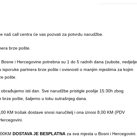
 naš call centra će vas pozvati za potvrdu narudžbe.
nera brze pošte.
u Bosne i Hercegovine potrebna su 1 do 5 radnih dana (subote, nedjelje
anu isporuke partnera brze pošte i ovisnosti o manjim mjestima za kojim
ze pošte.
 obrađujemo isti dan. Sve narudžbe pristigle poslije 15:30h zbog
e brze pošte, šaljemo u toku sutrašnjeg dana.
00 KM trošak dostave snosi naručitelj i ona iznosi 8,00 KM (PDV
Hercegovini.
0,00KM
DOSTAVA JE BESPLATNA
za sva mjesta u Bosni i Hercegovini.