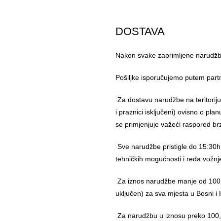
DOSTAVA
Nakon svake zaprimljene narudžbe
Pošiljke isporučujemo putem part
Za dostavu narudžbe na teritorij
i praznici isključeni) ovisno o pl
se primjenjuje važeći raspored br
Sve narudžbe pristigle do 15:30h
tehničkih mogućnosti i reda vožnj
Za iznos narudžbe manje od 100,
uključen) za sva mjesta u Bosni i 
Za narudžbu u iznosu preko 10