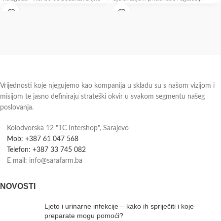
koji sadrži masne kiseline, salicilnu
hormonske aktivnosti žene u
kiselinu, tanine
Vrijednosti koje njegujemo kao kompanija u skladu su s našom vizijom i
misijom te jasno definiraju strateški okvir u svakom segmentu našeg
poslovanja.
Kolodvorska 12 "TC Intershop", Sarajevo
Mob: +387 61 047 568
Telefon: +387 33 745 082
E mail: info@sarafarm.ba
NOVOSTI
Ljeto i urinarne infekcije – kako ih spriječiti i koje
preparate mogu pomoći?