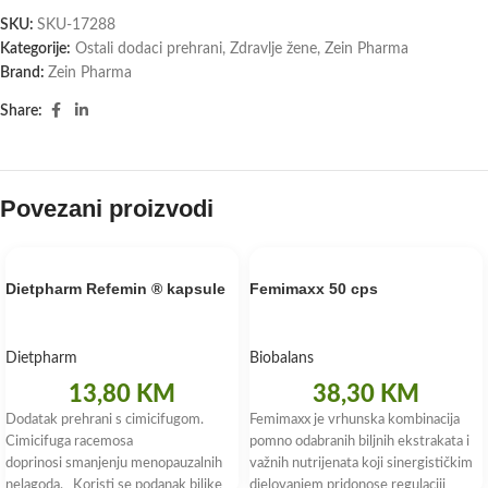
SKU:
SKU-17288
Kategorije:
Ostali dodaci prehrani
,
Zdravlje žene
,
Zein Pharma
Brand:
Zein Pharma
Share:
Povezani proizvodi
Dietpharm Refemin ® kapsule
Femimaxx 50 cps
Dietpharm
Biobalans
13,80
KM
38,30
KM
Dodatak prehrani s cimicifugom.
Femimaxx je vrhunska kombinacija
Cimicifuga racemosa
pomno odabranih biljnih ekstrakata i
doprinosi smanjenju menopauzalnih
važnih nutrijenata koji sinergističkim
nelagoda. Koristi se podanak biljke
djelovanjem pridonose regulaciji