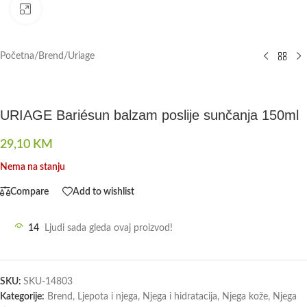
Click to enlarge
Početna
/
Brend
/
Uriage
URIAGE Bariésun balzam poslije sunčanja 150ml
29,10
KM
Nema na stanju
Compare
Add to wishlist
14
Ljudi sada gleda ovaj proizvod!
SKU:
SKU-14803
Kategorije:
Brend
,
Ljepota i njega
,
Njega i hidratacija
,
Njega kože
,
Njega