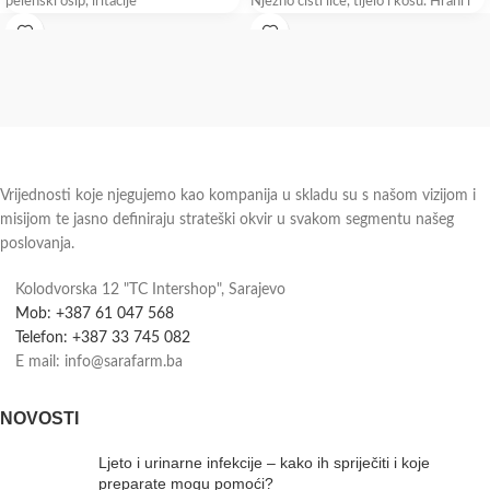
pelenski osip, iritacije
Nježno čisti lice, tijelo i kosu. Hrani i
umiruje
Vrijednosti koje njegujemo kao kompanija u skladu su s našom vizijom i
misijom te jasno definiraju strateški okvir u svakom segmentu našeg
poslovanja.
Kolodvorska 12 "TC Intershop", Sarajevo
Mob: +387 61 047 568
Telefon: +387 33 745 082
E mail: info@sarafarm.ba
NOVOSTI
Ljeto i urinarne infekcije – kako ih spriječiti i koje
preparate mogu pomoći?