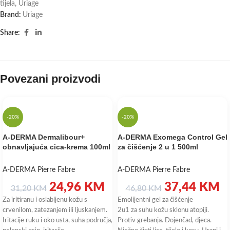
tijela
,
Uriage
Brand:
Uriage
Share:
Povezani proizvodi
-20%
-20%
A-DERMA Dermalibour+
A-DERMA Exomega Control Gel
obnavljajuća cica-krema 100ml
za čišćenje 2 u 1 500ml
A-DERMA Pierre Fabre
A-DERMA Pierre Fabre
24,96
KM
37,44
KM
31,20
KM
46,80
KM
Za iritiranu i oslabljenu kožu s
Emolijentni gel za čišćenje
crvenilom, zatezanjem ili ljuskanjem.
2u1 za suhu kožu sklonu atopiji.
Iritacije ruku i oko usta, suha područja,
Protiv grebanja. Dojenčad, djeca.